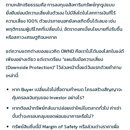
ตามหลักจริยธรรมคือ การลงทุนอสังหาริมทรัพย์ทุกรูปแบบ
ยั่งยืนย่อมมีความเสี่ยงในตัวเอง ไม่มีสิ่งใดในโลกการเงินที่ไร้
ความเสี่ยง 100% ตัวแปรภายนอกยังคงเกิดขึ้นได้เสมอ เช่น
พฤติกรรมผู้บริโภคที่เปลี่ยนไป, อัตราดอกเบี้ยนโยบายที่ปรับขึ้น
หรือสภาวะเศรษฐกิจมหภาค
แต่ความแตกต่างของแนวคิด OWND คือเราไม่ได้มองโลกในแง่ดี
เพียงอย่างเดียว แต่เราเตรียม "แผนรับมือความเสี่ยง
(Downside Protection)" ไว้ล่วงหน้าตั้งแต่วันแรกด้วยคำถาม
เหล่านี้:
หาก Buyer เปลี่ยนใจไม่ซื้อตามกำหนด โครงสร้างสัญญาจะ
คุ้มครองเงินทุนของ Investor อย่างไร?
หากต้องนำทรัพย์กลับมาปล่อยเช่าใหม่ในตลาดทั่วไป ค่าเช่า
ขั้นต่ำจะครอบคลุมยอดผ่อนธนาคารหรือไม่?
ทรัพย์สินชิ้นนี้มี Margin of Safety หรือส่วนต่างราคาเผื่อ