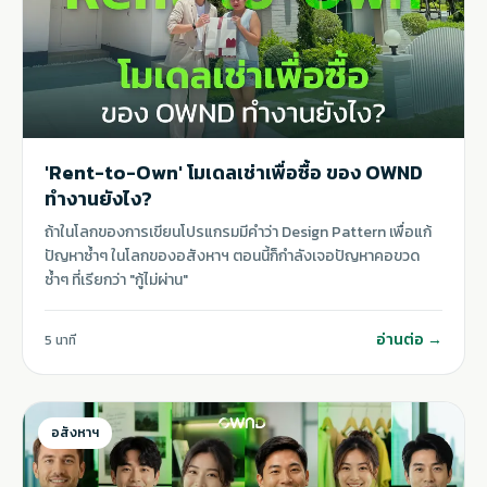
'Rent-to-Own' โมเดลเช่าเพื่อซื้อ ของ OWND
ทำงานยังไง?
ถ้าในโลกของการเขียนโปรแกรมมีคำว่า Design Pattern เพื่อแก้
ปัญหาซ้ำๆ ในโลกของอสังหาฯ ตอนนี้ก็กำลังเจอปัญหาคอขวด
ซ้ำๆ ที่เรียกว่า "กู้ไม่ผ่าน"
อ่านต่อ →
5 นาที
อสังหาฯ