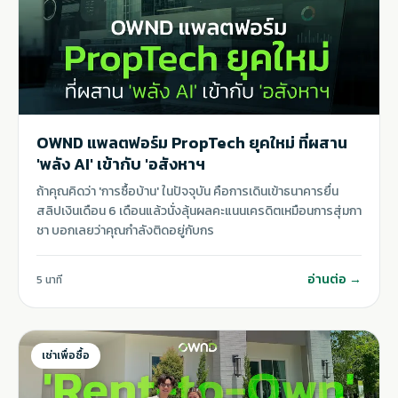
OWND แพลตฟอร์ม PropTech ยุคใหม่ ที่ผสาน
'พลัง AI' เข้ากับ 'อสังหาฯ
ถ้าคุณคิดว่า 'การซื้อบ้าน' ในปัจจุบัน คือการเดินเข้าธนาคารยื่น
สลิปเงินเดือน 6 เดือนแล้วนั่งลุ้นผลคะแนนเครดิตเหมือนการสุ่มกา
ชา บอกเลยว่าคุณกำลังติดอยู่กับกร
อ่านต่อ →
5 นาที
เช่าเพื่อซื้อ